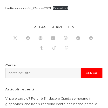
La-Repubblica-Mi_23-nov-2021
Download
SHARE
PLEASE SHARE THIS
THIS
CONTENT
Opens
Opens
Opens
Opens
Opens
Opens
Opens
in
in
in
in
in
in
in
a
a
a
a
a
a
a
Opens
Opens
Opens
new
new
new
new
new
new
new
in
in
in
window
window
window
window
window
window
window
a
a
a
new
new
new
window
window
window
Cerca
CERCA
Articoli recenti
Vi pare saggio? Perché Sindaco e Giunta sembrano i
giapponesi che non si rendono conto che hanno perso la