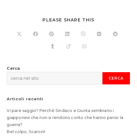
SHARE
PLEASE SHARE THIS
THIS
CONTENT
Opens
Opens
Opens
Opens
Opens
Opens
Opens
in
in
in
in
in
in
in
a
a
a
a
a
a
a
Opens
Opens
Opens
new
new
new
new
new
new
new
in
in
in
window
window
window
window
window
window
window
a
a
a
new
new
new
window
window
window
Cerca
CERCA
Articoli recenti
Vi pare saggio? Perché Sindaco e Giunta sembrano i
giapponesi che non si rendono conto che hanno perso la
guerra?
Bel colpo, Scaroni!