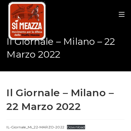
Salta
al
contenuto
Il Giornale – Milano – 22
Marzo 2022
Il Giornale – Milano –
22 Marzo 2022
IL-Giornale_Mi_22-MARZO-2022
Download