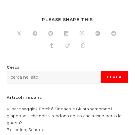
SHARE
PLEASE SHARE THIS
THIS
CONTENT
Opens
Opens
Opens
Opens
Opens
Opens
Opens
in
in
in
in
in
in
in
a
a
a
a
a
a
a
Opens
Opens
Opens
new
new
new
new
new
new
new
in
in
in
window
window
window
window
window
window
window
a
a
a
new
new
new
window
window
window
Cerca
CERCA
Articoli recenti
Vi pare saggio? Perché Sindaco e Giunta sembrano i
giapponesi che non si rendono conto che hanno perso la
guerra?
Bel colpo, Scaroni!