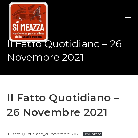
Salta
al
contenuto
Il Fatto Quotidiano – 26
Novembre 2021
Il Fatto Quotidiano –
26 Novembre 2021
Il-Fatto-Quotidiano_26-novembre-2021
Download