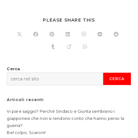
SHARE
PLEASE SHARE THIS
THIS
CONTENT
Opens
Opens
Opens
Opens
Opens
Opens
Opens
in
in
in
in
in
in
in
a
a
a
a
a
a
a
Opens
Opens
Opens
new
new
new
new
new
new
new
in
in
in
window
window
window
window
window
window
window
a
a
a
new
new
new
window
window
window
Cerca
CERCA
Articoli recenti
Vi pare saggio? Perché Sindaco e Giunta sembrano i
giapponesi che non si rendono conto che hanno perso la
guerra?
Bel colpo, Scaroni!