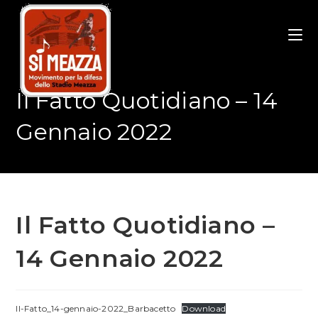
Salta
al
contenuto
Il Fatto Quotidiano – 14
Gennaio 2022
Il Fatto Quotidiano –
14 Gennaio 2022
Il-Fatto_14-gennaio-2022_Barbacetto
Download