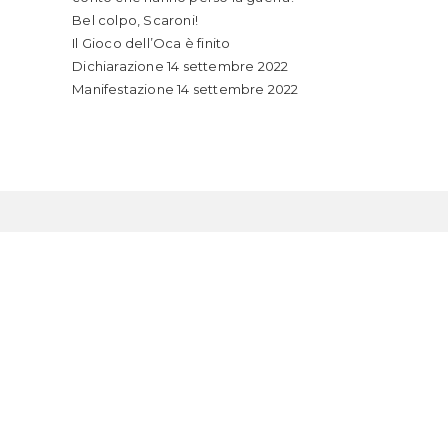
n
Bel colpo, Scaroni!
ew
Il Gioco dell’Oca è finito
indow
Dichiarazione 14 settembre 2022
Manifestazione 14 settembre 2022