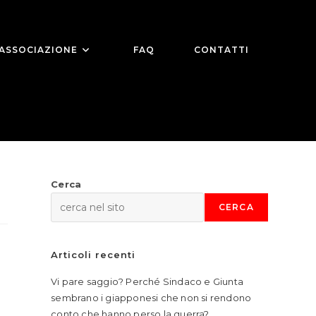
ASSOCIAZIONE
FAQ
CONTATTI
Cerca
CERCA
Articoli recenti
Vi pare saggio? Perché Sindaco e Giunta
sembrano i giapponesi che non si rendono
pens
conto che hanno perso la guerra?