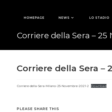
Salta
al
contenuto
HOMEPAGE
NEWS
LO STADIO
Corriere della Sera – 2
Corriere della Sera –
Corriere-della-Sera-Milano-25-Novembre-2021-2
Download
SHARE
PLEASE SHARE THIS