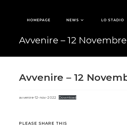
Salta
al
contenuto
HOMEPAGE
NEWS
LO STADIO
Avvenire – 12 Novembre
Avvenire – 12 Novem
avvenire-12-nov-2022
Download
SHARE
PLEASE SHARE THIS