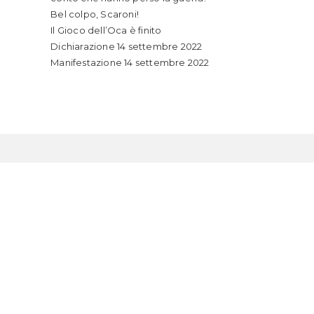
n
Bel colpo, Scaroni!
ew
Il Gioco dell’Oca è finito
indow
Dichiarazione 14 settembre 2022
Manifestazione 14 settembre 2022