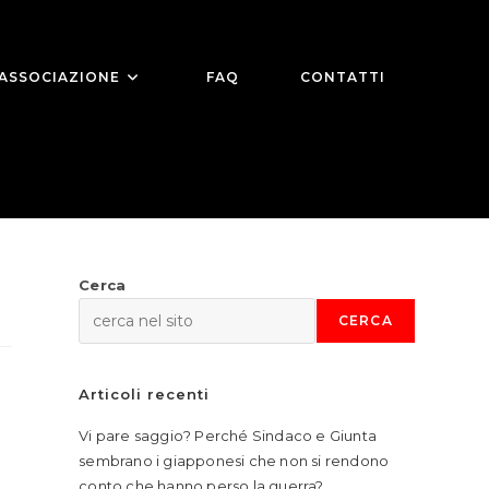
ASSOCIAZIONE
FAQ
CONTATTI
Cerca
CERCA
Articoli recenti
Vi pare saggio? Perché Sindaco e Giunta
sembrano i giapponesi che non si rendono
pens
conto che hanno perso la guerra?