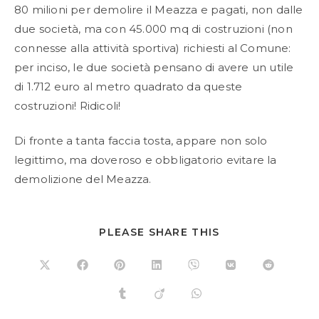
80 milioni per demolire il Meazza e pagati, non dalle
due società, ma con 45.000 mq di costruzioni (non
connesse alla attività sportiva) richiesti al Comune:
per inciso, le due società pensano di avere un utile
di 1.712 euro al metro quadrato da queste
costruzioni! Ridicoli!
Di fronte a tanta faccia tosta, appare non solo
legittimo, ma doveroso e obbligatorio evitare la
demolizione del Meazza.
SHARE
PLEASE SHARE THIS
THIS
CONTENT
Opens
Opens
Opens
Opens
Opens
Opens
Opens
in
in
in
in
in
in
in
a
a
a
a
a
a
a
Opens
Opens
Opens
new
new
new
new
new
new
new
in
in
in
window
window
window
window
window
window
window
a
a
a