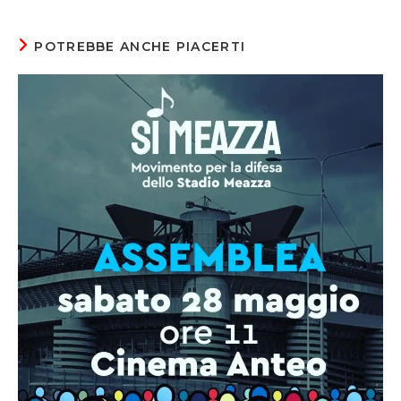
new
new
new
window
window
window
POTREBBE ANCHE PIACERTI