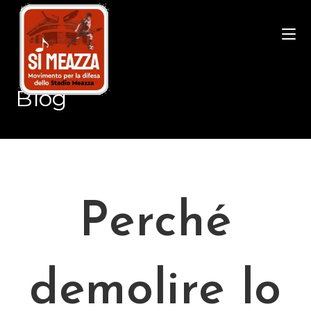
Salta
al
contenuto
Blog
Perché
demolire lo